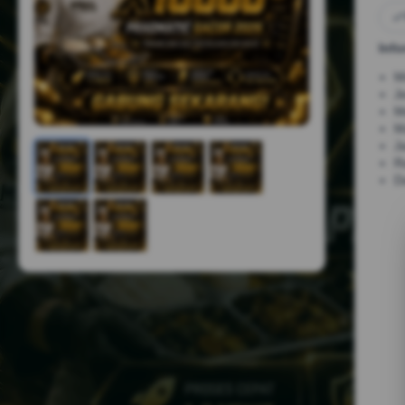
Inf
M
J
M
M
J
R
D