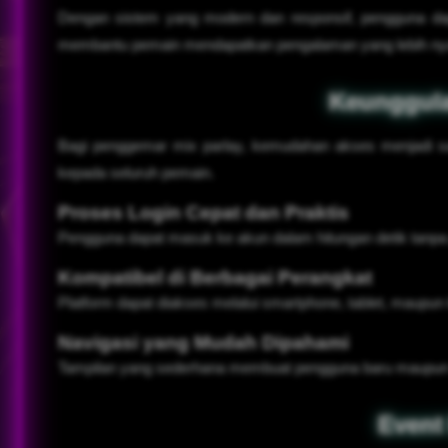
Dengan sistem yang modern dan responsif, pengguna dapa
membantu pemain mendapatkan pengalaman yang lebih nya
Keunggula
Bagi penggemar mix parlay, kemudahan akses menjadi s
kepada seluruh pemain.
Proses Login Cepat dan Praktis
Pengguna dapat masuk ke akun dalam hitungan detik tanpa
Kompatibel di Berbagai Perangkat
Platform dapat diakses melalui smartphone, tablet, maupun
Navigasi yang Mudah Dipahami
Tampilan yang sederhana membuat pengguna baru maupun l
Event