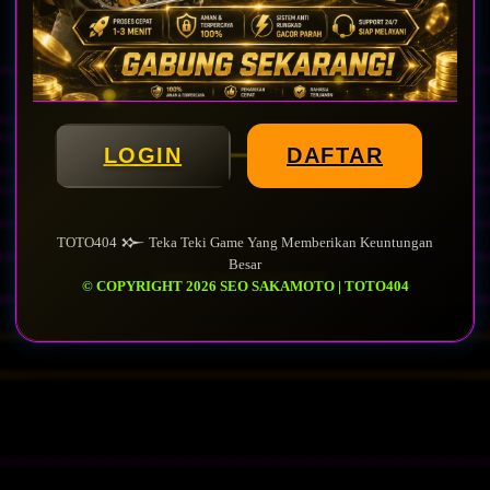
LOGIN
DAFTAR
TOTO404 𒁍 Teka Teki Game Yang Memberikan Keuntungan
Besar
+ TAMBAH PERTANDINGAN
© COPYRIGHT 2026 SEO SAKAMOTO | TOTO404