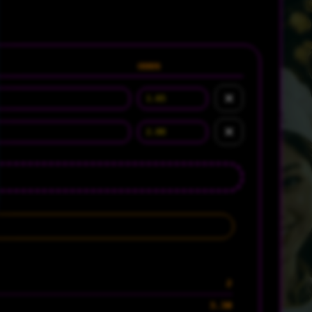
ODDS
✕
✕
2
3.30