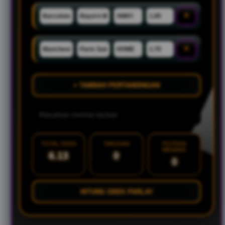
×
×
+ TAMBAH PERTANDINGAN
TOTAL ODDS
TARUHAN
POTENSI
MENANG
6.13
0
0
HITUNG ODDS PARLAY