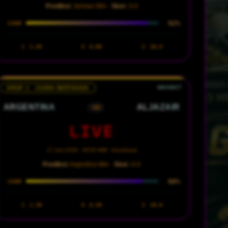
Prediksi:
Jerman Win ·
Skor:
3-0
92%
CONF
1
1.28
X
8.00
2
20.0
GRUP J · JUARA BERTAHAN
ARGENTINA
ALJAZAIR
VS
LIVE
17 Juni 2026 · 08:00 WIB · Arrowhead
Prediksi:
Argentina Win ·
Skor:
4-0
88%
CONF
1
1.30
X
6.50
2
18.0