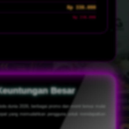
Rp 330.000
Rp 230.000
Keuntungan Besar
 bola dunia 2026, berbagai promo dan event bonus mulai
epat yang memudahkan pengguna untuk mendapatkan