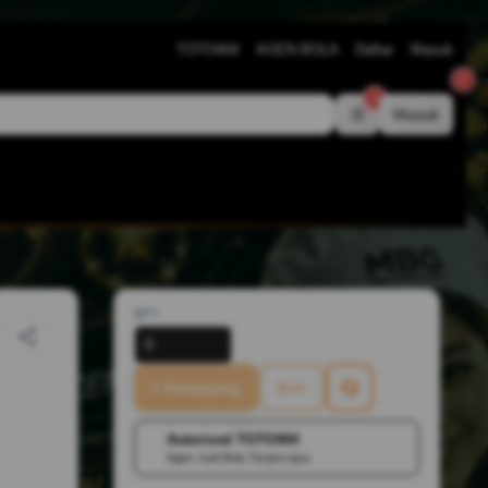
TOTO404
AGEN BOLA
Daftar
Masuk
0
0
🛒
Masuk
QTY
+ Keranjang
Beli
Autorized TOTO404
💳
Agen Judi Bola Terpercaya